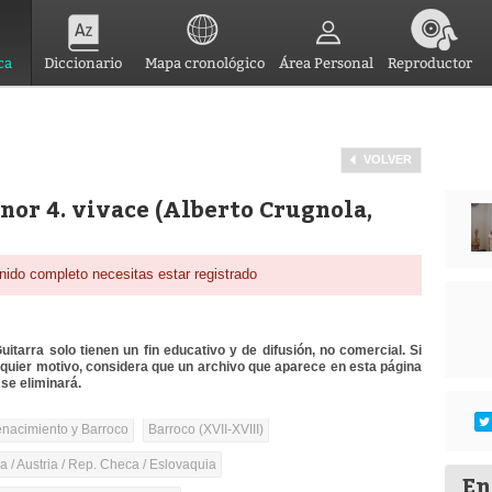
ca
Diccionario
Mapa cronológico
Área Personal
Reproductor
VOLVER
nor 4. vivace (Alberto Crugnola,
nido completo necesitas estar registrado
itarra solo tienen un fin educativo y de difusión, no comercial. Si
lquier motivo, considera que un archivo que aparece en esta página
se eliminará.
nacimiento y Barroco
Barroco (XVII-XVIII)
 / Austria / Rep. Checa / Eslovaquia
En