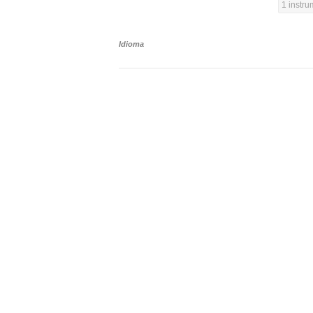
1 instr
Idioma