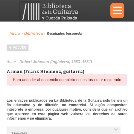
×
Inicio
Biblioteca
›
›
Resultados búsqueda
Menu
VOLVER
Biblioteca
Diccionario
Autor:
Robert Johnson (Inglaterra, 1583 -1634)
Alman (Frank Hiemenz, guitarra)
Para acceder al contenido completo necesitas estar registrado
Área personal
Reproductor
Los enlaces publicados en La Biblioteca de la Guitarra solo tienen un
fin educativo y de difusión, no comercial. Si algún compositor,
intérprete o empresa, por cualquier motivo, considera que un archivo
que aparece en esta página web vulnera los derechos de autor,
infórmenos y se eliminará.
Etiquetas