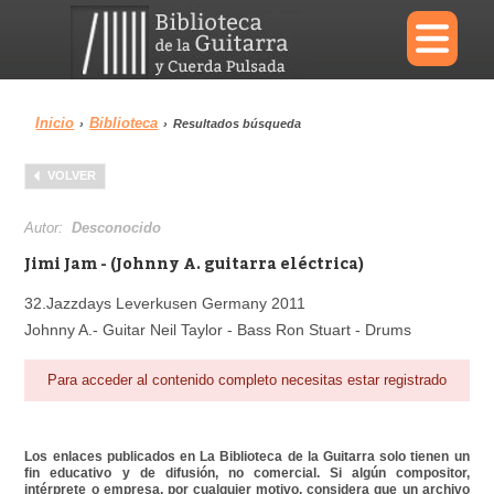
×
Inicio
Biblioteca
›
›
Resultados búsqueda
Menu
VOLVER
Biblioteca
Diccionario
Autor:
Desconocido
Jimi Jam - (Johnny A. guitarra eléctrica)
32.Jazzdays Leverkusen Germany 2011
Johnny A.- Guitar Neil Taylor - Bass Ron Stuart - Drums
Área personal
Reproductor
Para acceder al contenido completo necesitas estar registrado
Los enlaces publicados en La Biblioteca de la Guitarra solo tienen un
fin educativo y de difusión, no comercial. Si algún compositor,
intérprete o empresa, por cualquier motivo, considera que un archivo