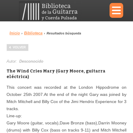
×
Inicio
Biblioteca
›
›
Resultados búsqueda
Menu
VOLVER
Biblioteca
Diccionario
Autor:
Desconocido
The Wind Cries Mary (Gary Moore, guitarra
eléctrica)
This concert was recorded at the London Hippodrome on
Área personal
Reproductor
October 25th 2007.At the end of the night Gary was joined by
Mitch Mitchell and Billy Cox of the Jimi Hendrix Experience for 3
tracks.
Line-up:
Gary Moore (guitar, vocals),Dave Bronze (bass),Darrin Mooney
(drums) with Billy Cox (bass on tracks 9-11) and Mitch Mitchell