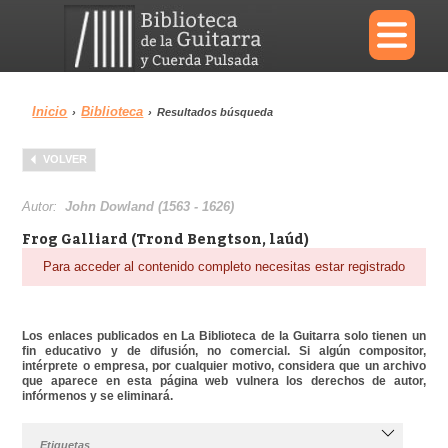
×
Inicio
Biblioteca
›
›
Resultados búsqueda
Menu
VOLVER
Biblioteca
Diccionario
Autor:
John Dowland (1563 - 1626)
Frog Galliard (Trond Bengtson, laúd)
Para acceder al contenido completo necesitas estar registrado
Área personal
Reproductor
Los enlaces publicados en La Biblioteca de la Guitarra solo tienen un
fin educativo y de difusión, no comercial. Si algún compositor,
intérprete o empresa, por cualquier motivo, considera que un archivo
que aparece en esta página web vulnera los derechos de autor,
infórmenos y se eliminará.
Etiquetas