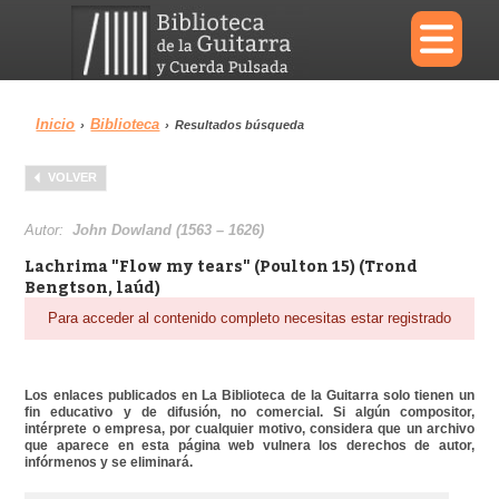
×
Inicio
Biblioteca
›
›
Resultados búsqueda
Menu
VOLVER
Biblioteca
Diccionario
Autor:
John Dowland (1563 – 1626)
Lachrima "Flow my tears" (Poulton 15) (Trond
Bengtson, laúd)
Para acceder al contenido completo necesitas estar registrado
Área personal
Reproductor
Los enlaces publicados en La Biblioteca de la Guitarra solo tienen un
fin educativo y de difusión, no comercial. Si algún compositor,
intérprete o empresa, por cualquier motivo, considera que un archivo
que aparece en esta página web vulnera los derechos de autor,
infórmenos y se eliminará.