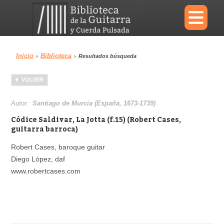
×
Inicio
Biblioteca
›
›
Resultados búsqueda
Menu
VOLVER
Biblioteca
Diccionario
Autor:
Santiago de Murcia (España, 1673-1739)
Códice Saldivar, La Jotta (f.15) (Robert Cases,
guitarra barroca)
Robert Cases, baroque guitar
Área personal
Reproductor
Diego López, daf
www.robertcases.com