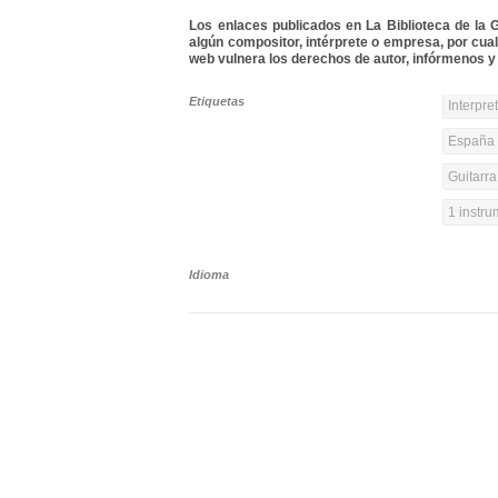
Los enlaces publicados en La Biblioteca de la Gu
algún compositor, intérprete o empresa, por cua
web vulnera los derechos de autor, infórmenos y 
Etiquetas
Interpre
España y
Guitarra
1 instr
Idioma