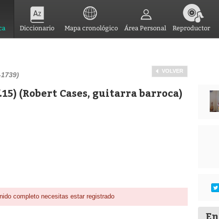
ca
Diccionario
Mapa cronológico
Área Personal
Reproductor
VOLVER
-1739)
f.15) (Robert Cases, guitarra barroca)
nido completo necesitas estar registrado
En