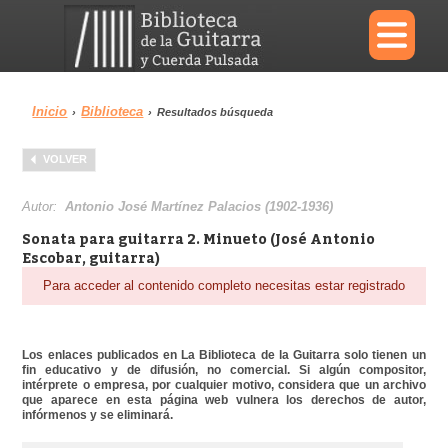
×
Inicio
Biblioteca
›
›
Resultados búsqueda
Menu
VOLVER
Biblioteca
Diccionario
Autor:
Antonio José Martínez Palacios (1902-1936)
Sonata para guitarra 2. Minueto (José Antonio
Escobar, guitarra)
Para acceder al contenido completo necesitas estar registrado
Área personal
Reproductor
Los enlaces publicados en La Biblioteca de la Guitarra solo tienen un
fin educativo y de difusión, no comercial. Si algún compositor,
intérprete o empresa, por cualquier motivo, considera que un archivo
que aparece en esta página web vulnera los derechos de autor,
infórmenos y se eliminará.