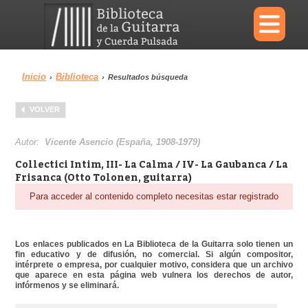
×
Inicio
Biblioteca
›
›
Resultados búsqueda
Menu
VOLVER
Biblioteca
Diccionario
Autor:
Vicente Asencio (España, 1908-1979)
Collectici Intim, III- La Calma / IV- La Gaubanca / La
Frisanca (Otto Tolonen, guitarra)
Para acceder al contenido completo necesitas estar registrado
Área personal
Reproductor
Los enlaces publicados en La Biblioteca de la Guitarra solo tienen un
fin educativo y de difusión, no comercial. Si algún compositor,
intérprete o empresa, por cualquier motivo, considera que un archivo
que aparece en esta página web vulnera los derechos de autor,
infórmenos y se eliminará.