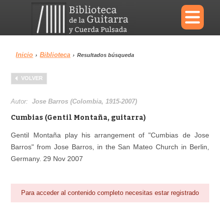
×
Inicio
Biblioteca
›
›
Resultados búsqueda
Menu
VOLVER
Biblioteca
Diccionario
Autor:
Jose Barros (Colombia, 1915-2007)
Cumbias (Gentil Montaña, guitarra)
Gentil Montaña play his arrangement of "Cumbias de Jose
Barros" from Jose Barros, in the San Mateo Church in Berlin,
Área personal
Reproductor
Germany. 29 Nov 2007
Para acceder al contenido completo necesitas estar registrado