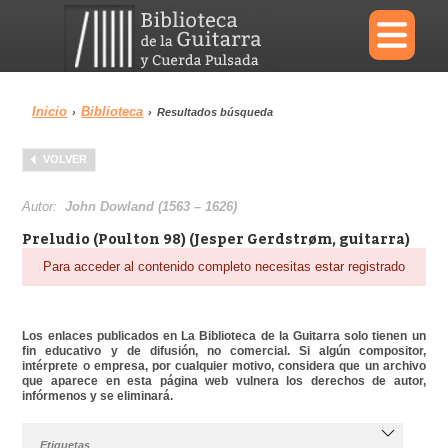
×
Inicio
Biblioteca
›
›
Resultados búsqueda
Menu
VOLVER
Biblioteca
Diccionario
Autor:
John Dowland (1563 – 1626)
Preludio (Poulton 98) (Jesper Gerdstrøm, guitarra)
Para acceder al contenido completo necesitas estar registrado
Área personal
Reproductor
Los enlaces publicados en La Biblioteca de la Guitarra solo tienen un
fin educativo y de difusión, no comercial. Si algún compositor,
intérprete o empresa, por cualquier motivo, considera que un archivo
que aparece en esta página web vulnera los derechos de autor,
infórmenos y se eliminará.
Etiquetas