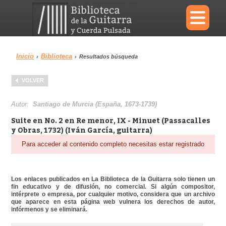
×
Inicio
Biblioteca
›
›
Resultados búsqueda
Menu
VOLVER
Biblioteca
Diccionario
Autor:
Santiago de Murcia (España, 1673-1739)
Suite en No. 2 en Re menor, IX - Minuet (Passacalles
y Obras, 1732) (Iván García, guitarra)
Para acceder al contenido completo necesitas estar registrado
Área personal
Reproductor
Los enlaces publicados en La Biblioteca de la Guitarra solo tienen un
fin educativo y de difusión, no comercial. Si algún compositor,
intérprete o empresa, por cualquier motivo, considera que un archivo
que aparece en esta página web vulnera los derechos de autor,
infórmenos y se eliminará.