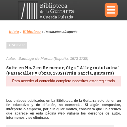
×
Inicio
Biblioteca
›
›
Resultados búsqueda
Menu
VOLVER
Biblioteca
Diccionario
Autor:
Santiago de Murcia (España, 1673-1739)
Suite en No. 2 en Re menor, Giga " Allegro dulzaina"
(Passacalles y Obras, 1732) (Iván García, guitarra)
Para acceder al contenido completo necesitas estar registrado
Área personal
Reproductor
Los enlaces publicados en La Biblioteca de la Guitarra solo tienen un
fin educativo y de difusión, no comercial. Si algún compositor,
intérprete o empresa, por cualquier motivo, considera que un archivo
que aparece en esta página web vulnera los derechos de autor,
infórmenos y se eliminará.