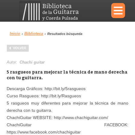
×
Inicio
Biblioteca
›
›
Resultados búsqueda
Menu
VOLVER
Biblioteca
Diccionario
Autor:
Chachi guitar
5 rasgueos para mejorar la técnica de mano derecha
con tu guitarra.
Descarga Gráficos: http://bit.ly/5rasgueos
Área personal
Reproductor
Curso Rasgueos: http://bit.ly/Rasgueos
5 rasgueos muy diferentes para mejorar la técnica de mano
derecha con tu guitarra.
ChachiGuitar WEBSITE: http://www.chachiguitar.com/
ChachiGuitar FACEBOOK:
https://www.facebook.com/chachiguitar