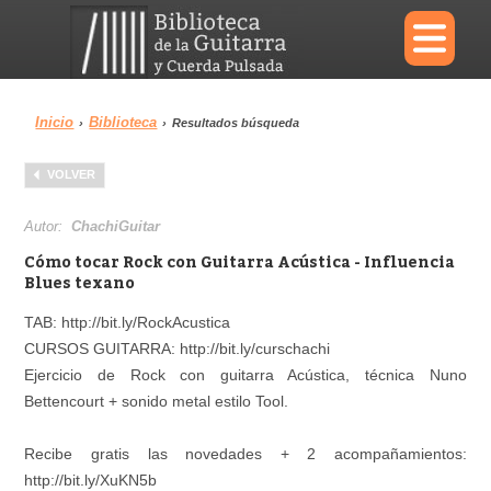
×
Inicio
Biblioteca
›
›
Resultados búsqueda
Menu
VOLVER
Biblioteca
Diccionario
Autor:
ChachiGuitar
Cómo tocar Rock con Guitarra Acústica - Influencia
Blues texano
TAB: http://bit.ly/RockAcustica
Área personal
Reproductor
CURSOS GUITARRA: http://bit.ly/curschachi
Ejercicio de Rock con guitarra Acústica, técnica Nuno
Bettencourt + sonido metal estilo Tool.
Recibe gratis las novedades + 2 acompañamientos:
http://bit.ly/XuKN5b