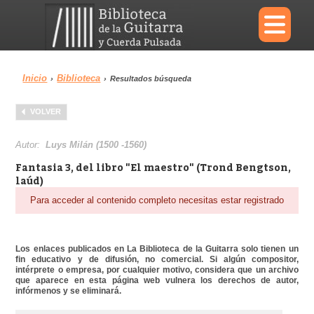
×
Inicio
Biblioteca
›
›
Resultados búsqueda
Menu
VOLVER
Biblioteca
Diccionario
Autor:
Luys Milán (1500 -1560)
Fantasia 3, del libro "El maestro" (Trond Bengtson,
laúd)
Para acceder al contenido completo necesitas estar registrado
Área personal
Reproductor
Los enlaces publicados en La Biblioteca de la Guitarra solo tienen un
fin educativo y de difusión, no comercial. Si algún compositor,
intérprete o empresa, por cualquier motivo, considera que un archivo
que aparece en esta página web vulnera los derechos de autor,
infórmenos y se eliminará.