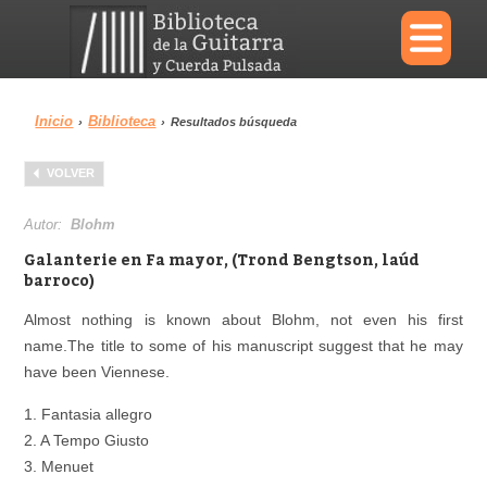
×
Inicio
Biblioteca
›
›
Resultados búsqueda
Menu
VOLVER
Biblioteca
Diccionario
Autor:
Blohm
Galanterie en Fa mayor, (Trond Bengtson, laúd
barroco)
Almost nothing is known about Blohm, not even his first
Área personal
Reproductor
name.The title to some of his manuscript suggest that he may
have been Viennese.
1. Fantasia allegro
2. A Tempo Giusto
3. Menuet