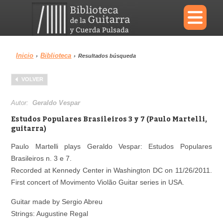
×
Inicio
Biblioteca
›
›
Resultados búsqueda
Menu
VOLVER
Biblioteca
Diccionario
Autor:
Geraldo Vespar
Estudos Populares Brasileiros 3 y 7 (Paulo Martelli,
guitarra)
Paulo Martelli plays Geraldo Vespar: Estudos Populares
Área personal
Reproductor
Brasileiros n. 3 e 7.
Recorded at Kennedy Center in Washington DC on 11/26/2011.
First concert of Movimento Violão Guitar series in USA.
Guitar made by Sergio Abreu
Strings: Augustine Regal