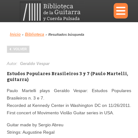
×
Inicio
Biblioteca
›
›
Resultados búsqueda
Menu
VOLVER
Biblioteca
Diccionario
Autor:
Geraldo Vespar
Estudos Populares Brasileiros 3 y 7 (Paulo Martelli,
guitarra)
Paulo Martelli plays Geraldo Vespar: Estudos Populares
Área personal
Reproductor
Brasileiros n. 3 e 7.
Recorded at Kennedy Center in Washington DC on 11/26/2011.
First concert of Movimento Violão Guitar series in USA.
Guitar made by Sergio Abreu
Strings: Augustine Regal