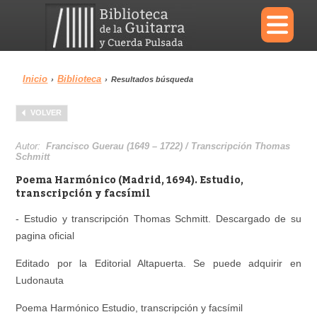
×
Inicio
Biblioteca
›
›
Resultados búsqueda
Menu
VOLVER
Biblioteca
Diccionario
Autor:
Francisco Guerau (1649 – 1722) / Transcripción Thomas
Schmitt
Poema Harmónico (Madrid, 1694). Estudio,
transcripción y facsímil
Área personal
Reproductor
- Estudio y transcripción Thomas Schmitt. Descargado de su
pagina oficial
Editado por la Editorial Altapuerta. Se puede adquirir en
Ludonauta
Poema Harmónico Estudio, transcripción y facsímil