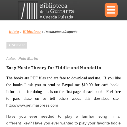
×
Inicio
Biblioteca
›
›
Resultados búsqueda
Menu
VOLVER
Biblioteca
Diccionario
Autor:
Pete Martin
Easy Music Theory for Fiddle and Mandolin
The books are PDF files and are free to download and use. If you like
the books I ask you to send or Paypal me $10.00 for each book.
Área personal
Reproductor
Information for doing this is on the first page of each book. Feel free
to pass these on or tell others about this download site.
http://www.petimarpress.com
Have you ever needed to play a familiar song in a
different key? Have you ever wanted to play your favorite fiddle