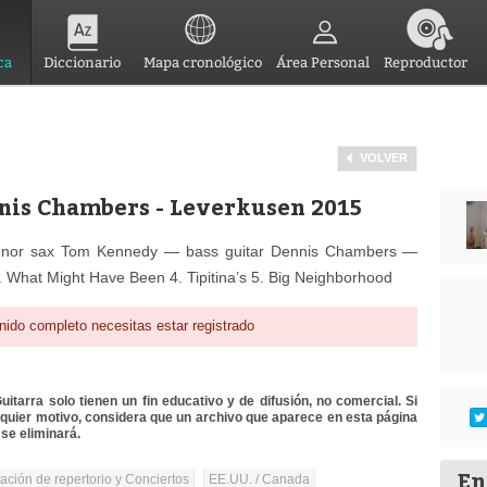
ca
Diccionario
Mapa cronológico
Área Personal
Reproductor
VOLVER
nis Chambers - Leverkusen 2015
tenor sax Tom Kennedy — bass guitar Dennis Chambers —
. What Might Have Been 4. Tipitina’s 5. Big Neighborhood
nido completo necesitas estar registrado
itarra solo tienen un fin educativo y de difusión, no comercial. Si
lquier motivo, considera que un archivo que aparece en esta página
se eliminará.
En
tación de repertorio y Conciertos
EE.UU. / Canada