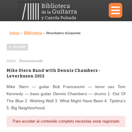
×
Inicio
Biblioteca
›
›
Resultados búsqueda
Menu
VOLVER
Biblioteca
Diccionario
Autor:
Desconocido
Mike Stern Band with Dennis Chambers -
Leverkusen 2015
Mike Stern — guitar Bob Francescini — tenor sax Tom
Área personal
Reproductor
Kennedy — bass guitar Dennis Chambers — drums 1. Out Of
The Blue 2. Wishing Well 3. What Might Have Been 4. Tipitina’s
5. Big Neighborhood
Para acceder al contenido completo necesitas estar registrado