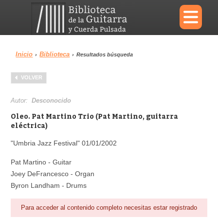
×
Inicio
Biblioteca
›
›
Resultados búsqueda
Menu
VOLVER
Biblioteca
Diccionario
Autor:
Desconocido
Oleo. Pat Martino Trio (Pat Martino, guitarra
eléctrica)
"Umbria Jazz Festival" 01/01/2002
Área personal
Reproductor
Pat Martino - Guitar
Joey DeFrancesco - Organ
Byron Landham - Drums
Para acceder al contenido completo necesitas estar registrado