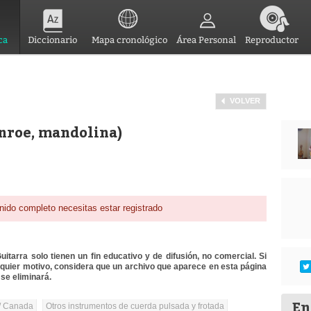
ca
Diccionario
Mapa cronológico
Área Personal
Reproductor
VOLVER
nroe, mandolina)
nido completo necesitas estar registrado
itarra solo tienen un fin educativo y de difusión, no comercial. Si
lquier motivo, considera que un archivo que aparece en esta página
se eliminará.
En
/ Canada
Otros instrumentos de cuerda pulsada y frotada