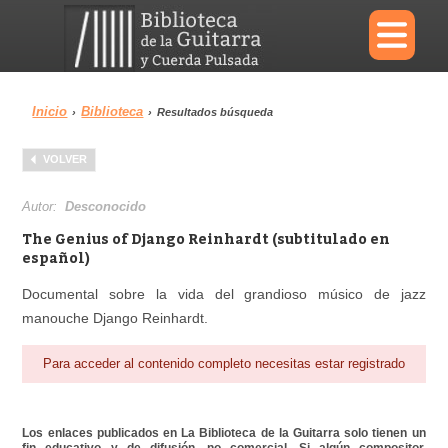
×
Inicio
Biblioteca
›
›
Resultados búsqueda
Menu
VOLVER
Biblioteca
Diccionario
Autor:
Desconocido
The Genius of Django Reinhardt (subtitulado en
español)
Documental sobre la vida del grandioso músico de jazz
Área personal
Reproductor
manouche Django Reinhardt.
Para acceder al contenido completo necesitas estar registrado
Los enlaces publicados en La Biblioteca de la Guitarra solo tienen un
fin educativo y de difusión, no comercial. Si algún compositor,