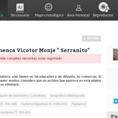
ca
Diccionario
Mapa cronológico
Área Personal
Reproductor
VOLVER
menca Vicotor Monje " Serranito"
nido completo necesitas estar registrado
itarra solo tienen un fin educativo y de difusión, no comercial. Si
lquier motivo, considera que un archivo que aparece en esta página
se eliminará.
tación de repertorio y Conciertos
Biografías y Bibliografía
(S. XIX-XXI)
Guitarra Española (S. XVIII-XXI)
Flamenco
a moderna (S. XIX-XX)
En