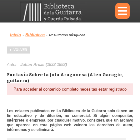
×
Inicio
Biblioteca
›
›
Resultados búsqueda
Menu
VOLVER
Biblioteca
Diccionario
Autor:
Julián Arcas (1832-1882)
Fantasía Sobre la Jota Aragonesa (Alen Garagic,
guitarra)
Para acceder al contenido completo necesitas estar registrado
Área personal
Reproductor
Los enlaces publicados en La Biblioteca de la Guitarra solo tienen un
fin educativo y de difusión, no comercial. Si algún compositor,
intérprete o empresa, por cualquier motivo, considera que un archivo
que aparece en esta página web vulnera los derechos de autor,
infórmenos y se eliminará.