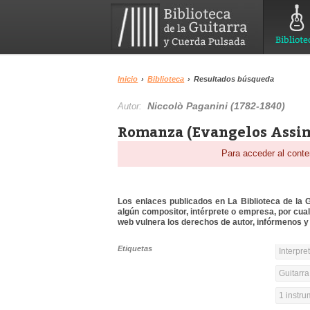
Bibliote
Inicio
›
Biblioteca
›
Resultados búsqueda
Niccolò Paganini (1782-1840)
Autor:
Romanza (Evangelos Assim
Para acceder al conte
Los enlaces publicados en La Biblioteca de la Gu
algún compositor, intérprete o empresa, por cua
web vulnera los derechos de autor, infórmenos y 
Etiquetas
Interpre
Guitarra
1 instr