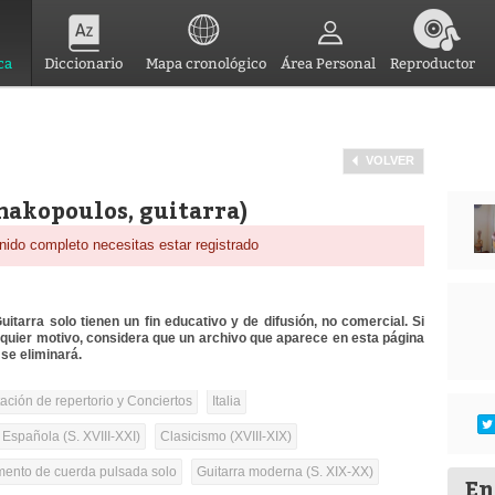
ca
Diccionario
Mapa cronológico
Área Personal
Reproductor
VOLVER
akopoulos, guitarra)
nido completo necesitas estar registrado
itarra solo tienen un fin educativo y de difusión, no comercial. Si
lquier motivo, considera que un archivo que aparece en esta página
se eliminará.
tación de repertorio y Conciertos
Italia
 Española (S. XVIII-XXI)
Clasicismo (XVIII-XIX)
umento de cuerda pulsada solo
Guitarra moderna (S. XIX-XX)
En