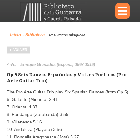
×
Inicio
Biblioteca
›
›
Resultados búsqueda
Menu
VOLVER
Biblioteca
Diccionario
Autor:
Enrique Granados (España, 1867-1916)
Op.5 Seis Danzas Españolas y Valses Poéticos (Pro
Arte Guitar Trio)
The Pro Arte Guitar Trio play Six Spanish Dances (from Op.5)
Área personal
Reproductor
6. Galante (Minueto) 2.41
7. Oriental 4.37
8. Fandango (Zarabanda) 3.55
9. Villanesca 5.16
10. Andaluza (Playera) 3.56
11. Rondalla Aragonesca (Jota) 5.27