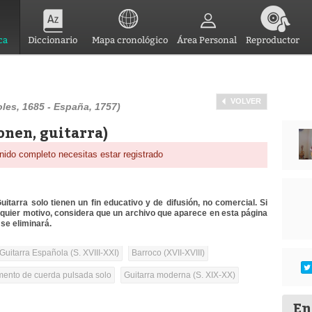
ca
Diccionario
Mapa cronológico
Área Personal
Reproductor
VOLVER
les, 1685 - España, 1757)
onen, guitarra)
nido completo necesitas estar registrado
itarra solo tienen un fin educativo y de difusión, no comercial. Si
lquier motivo, considera que un archivo que aparece en esta página
se eliminará.
Guitarra Española (S. XVIII-XXI)
Barroco (XVII-XVIII)
umento de cuerda pulsada solo
Guitarra moderna (S. XIX-XX)
En