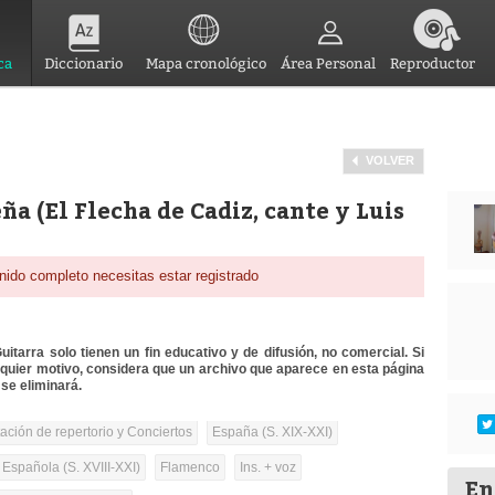
ca
Diccionario
Mapa cronológico
Área Personal
Reproductor
VOLVER
a (El Flecha de Cadiz, cante y Luis
nido completo necesitas estar registrado
itarra solo tienen un fin educativo y de difusión, no comercial. Si
lquier motivo, considera que un archivo que aparece en esta página
se eliminará.
tación de repertorio y Conciertos
España (S. XIX-XXI)
 Española (S. XVIII-XXI)
Flamenco
Ins. + voz
En