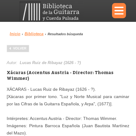
×
Inicio
Biblioteca
›
›
Resultados búsqueda
Menu
VOLVER
Biblioteca
Diccionario
Autor:
Lucas Ruiz de Ribayaz (1626 - ?)
Xácaras (Accentus Austria - Director: Thomas
Wimmer)
XÁCARAS - Lucas Ruiz de Ribayaz (1626 - ?).
Área personal
Reproductor
[Xácaras por primer tono. "Luz y Norte Musical para caminar
por las Cifras de la Guitarra Española, y Arpa", (1677)].
Intérpretes: Accentus Austria - Director: Thomas Wimmer.
Imágenes: Pintura Barroca Española (Juan Bautista Martínez
del Mazo).