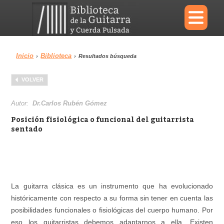
×
Inicio
Biblioteca
›
›
Resultados búsqueda
Menu
VOLVER
Biblioteca
Diccionario
Autor:
Dr.Carlos Rubén Gómez
Posición fisiológica o funcional del guitarrista
sentado
Área personal
Reproductor
La guitarra clásica es un instrumento que ha evolucionado
históricamente con respecto a su forma sin tener en cuenta las
posibilidades funcionales o fisiológicas del cuerpo humano. Por
eso los guitarristas debemos adaptarnos a ella. Existen