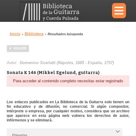
×
Inicio
Biblioteca
›
›
Resultados búsqueda
Menu
VOLVER
Biblioteca
Diccionario
Autor:
Domenico Scarlatti (Nápoles, 1685 - España, 1757)
Sonata K 146 (Mikkel Egelund, guitarra)
Para acceder al contenido completo necesitas estar registrado
Área personal
Reproductor
Los enlaces publicados en La Biblioteca de la Guitarra solo tienen un
fin educativo y de difusión, no comercial. Si algún compositor,
intérprete o empresa, por cualquier motivo, considera que un archivo
que aparece en esta página web vulnera los derechos de autor,
infórmenos y se eliminará.
Etiquetas