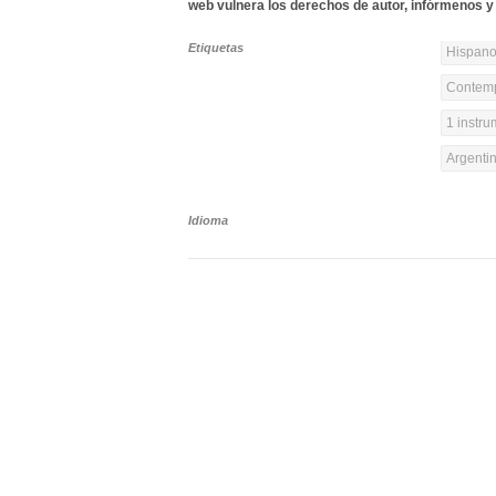
web vulnera los derechos de autor, infórmenos y 
Etiquetas
Hispanoa
Contemp
1 instr
Argenti
Idioma