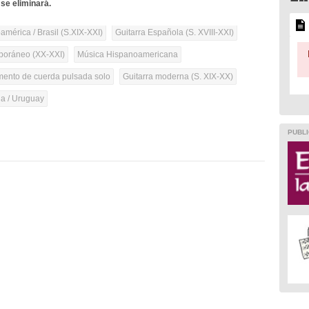
se eliminará.
mérica / Brasil (S.XIX-XXI)
Guitarra Española (S. XVIII-XXI)
oráneo (XX-XXI)
Música Hispanoamericana
umento de cuerda pulsada solo
Guitarra moderna (S. XIX-XX)
na / Uruguay
PUBLI