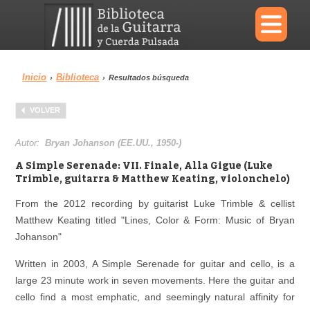
×
Inicio
Biblioteca
›
›
Resultados búsqueda
Menu
VOLVER
Biblioteca
Diccionario
Autor:
Bryan Johanson (EE.UU., 1950-)
A Simple Serenade: VII. Finale, Alla Gigue (Luke
Trimble, guitarra & Matthew Keating, violonchelo)
From the 2012 recording by guitarist Luke Trimble & cellist
Área personal
Reproductor
Matthew Keating titled "Lines, Color & Form: Music of Bryan
Johanson"
Written in 2003, A Simple Serenade for guitar and cello, is a
large 23 minute work in seven movements. Here the guitar and
cello find a most emphatic, and seemingly natural affinity for