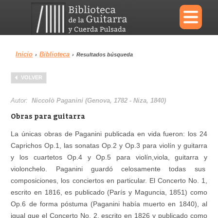
×
Inicio
Biblioteca
›
›
Resultados búsqueda
Menu
VOLVER
Biblioteca
Diccionario
Autor:
Niccolò Paganini (Genova, 1782 - Niza, 1840)
Obras para guitarra
La únicas obras de Paganini publicada en vida fueron: los 24
Caprichos Op.1, las sonatas Op.2 y Op.3 para violín y guitarra
Área personal
Reproductor
y los cuartetos Op.4 y Op.5 para violín,viola, guitarra y
violonchelo. Paganini guardó celosamente todas sus
composiciones, los conciertos en particular. El Concerto No. 1,
escrito en 1816, es publicado (París y Maguncia, 1851) como
Op.6 de forma póstuma (Paganini había muerto en 1840), al
igual que el Concerto No. 2, escrito en 1826 y publicado como