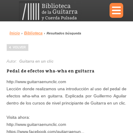
×
Inicio
Biblioteca
›
›
Resultados búsqueda
Menu
VOLVER
Biblioteca
Diccionario
Autor:
Guitarra en un clic
Pedal de efectos wha-wha en guitarra
http://www.guitarraenunclic.com
Lección donde realizamos una introducción al uso del pedal de
Área personal
Reproductor
efectos wha-wha en guitarra. Explicada por Guillermo Aguilar
dentro de los cursos de nivel principiante de Guitarra en un clic.
Visita ahora:
http://www.guitarraenunclic.com
https://www.facebook.com/guitarraenun...