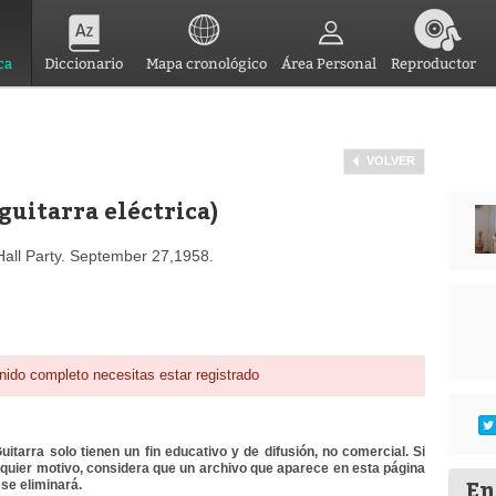
ca
Diccionario
Mapa cronológico
Área Personal
Reproductor
VOLVER
guitarra eléctrica)
ll Party. September 27,1958.
nido completo necesitas estar registrado
itarra solo tienen un fin educativo y de difusión, no comercial. Si
lquier motivo, considera que un archivo que aparece en esta página
En
se eliminará.