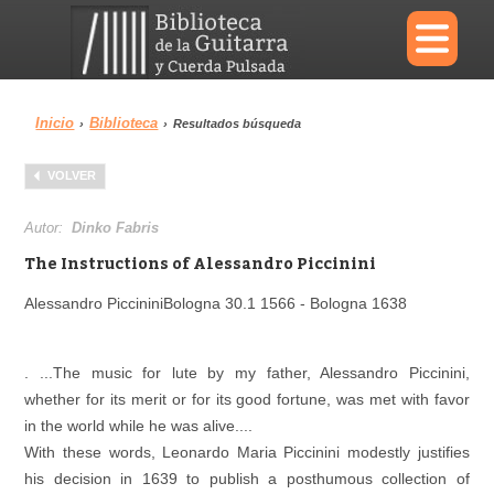
×
Inicio
Biblioteca
›
›
Resultados búsqueda
Menu
VOLVER
Biblioteca
Diccionario
Autor:
Dinko Fabris
The Instructions of Alessandro Piccinini
Alessandro PiccininiBologna 30.1 1566 - Bologna 1638
Área personal
Reproductor
. ...The music for lute by my father, Alessandro Piccinini,
whether for its merit or for its good fortune, was met with favor
in the world while he was alive....
With these words, Leonardo Maria Piccinini modestly justifies
his decision in 1639 to publish a posthumous collection of