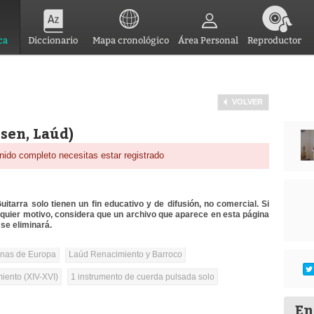
ca
Diccionario
Mapa cronológico
Área Personal
Reproductor
VOLVER
sen, Laúd)
nido completo necesitas estar registrado
itarra solo tienen un fin educativo y de difusión, no comercial. Si
lquier motivo, considera que un archivo que aparece en esta página
se eliminará.
onas de Europa
Laúd Renacimiento y Barroco
iento (XIV-XVI)
1 instrumento de cuerda pulsada solo
En