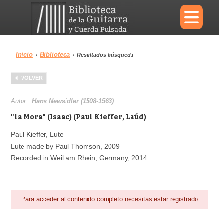
×
Inicio
Biblioteca
›
›
Resultados búsqueda
Menu
VOLVER
Biblioteca
Diccionario
Autor:
Hans Newsidler (1508-1563)
"la Mora" (Isaac) (Paul Kieffer, Laúd)
Paul Kieffer, Lute
Lute made by Paul Thomson, 2009
Área personal
Reproductor
Recorded in Weil am Rhein, Germany, 2014
Para acceder al contenido completo necesitas estar registrado