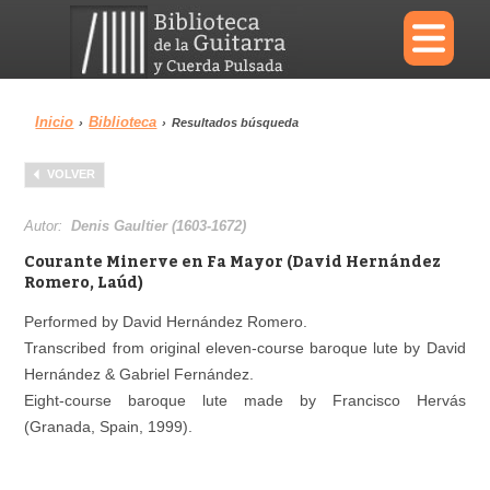
×
Inicio
Biblioteca
›
›
Resultados búsqueda
Menu
VOLVER
Biblioteca
Diccionario
Autor:
Denis Gaultier (1603-1672)
Courante Minerve en Fa Mayor (David Hernández
Romero, Laúd)
Performed by David Hernández Romero.
Área personal
Reproductor
Transcribed from original eleven-course baroque lute by David
Hernández & Gabriel Fernández.
Eight-course baroque lute made by Francisco Hervás
(Granada, Spain, 1999).