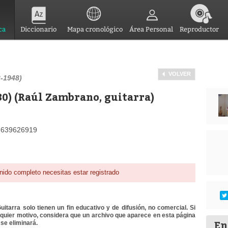
ca
Diccionario
Mapa cronológico
Área Personal
Reproductor
VOLVER
-1948)
0) (Raúl Zambrano, guitarra)
id639626919
nido completo necesitas estar registrado
itarra solo tienen un fin educativo y de difusión, no comercial. Si
lquier motivo, considera que un archivo que aparece en esta página
En
se eliminará.