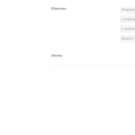
Etiquetas
Hispanoa
Contemp
1 instr
México
Idioma