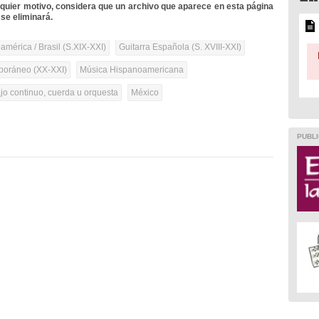
lquier motivo, considera que un archivo que aparece en esta página
se eliminará.
mérica / Brasil (S.XIX-XXI)
Guitarra Española (S. XVIII-XXI)
oráneo (XX-XXI)
Música Hispanoamericana
ajo continuo, cuerda u orquesta
México
PUBLI