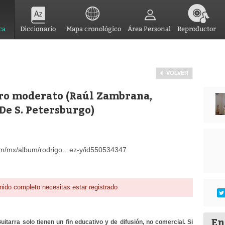
ca
Diccionario
Mapa cronológico
Área Personal
Reproductor
VOLVER
gro moderato (Raúl Zambrana,
 De S. Petersburgo)
om/mx/album/rodrigo…ez-y/id550534347
nido completo necesitas estar registrado
En
itarra solo tienen un fin educativo y de difusión, no comercial. Si