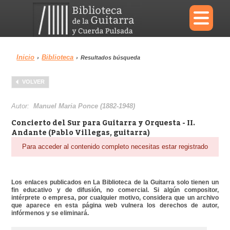
×
Inicio
Biblioteca
›
›
Resultados búsqueda
Menu
VOLVER
Biblioteca
Diccionario
Autor:
Manuel Maria Ponce (1882-1948)
Concierto del Sur para Guitarra y Orquesta - II.
Andante (Pablo Villegas, guitarra)
Para acceder al contenido completo necesitas estar registrado
Área personal
Reproductor
Los enlaces publicados en La Biblioteca de la Guitarra solo tienen un
fin educativo y de difusión, no comercial. Si algún compositor,
intérprete o empresa, por cualquier motivo, considera que un archivo
que aparece en esta página web vulnera los derechos de autor,
infórmenos y se eliminará.