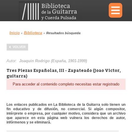
×
Inicio
Biblioteca
›
›
Resultados búsqueda
Menu
VOLVER
Biblioteca
Diccionario
Autor:
Joaquin Rodrigo (España, 1901-1999)
Tres Piezas Españolas, III - Zapateado (Joao Victor,
guitarra)
Para acceder al contenido completo necesitas estar registrado
Área personal
Reproductor
Los enlaces publicados en La Biblioteca de la Guitarra solo tienen un
fin educativo y de difusión, no comercial. Si algún compositor,
intérprete o empresa, por cualquier motivo, considera que un archivo
que aparece en esta página web vulnera los derechos de autor,
infórmenos y se eliminará.