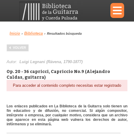
×
Inicio
Biblioteca
›
›
Resultados búsqueda
Menu
VOLVER
Biblioteca
Diccionario
Autor:
Luigi Legnani (Rávena, 1790-1877)
Op. 20 - 36 capricci, Capriccio No.9 (Alejandro
Caldas, guitarra)
Para acceder al contenido completo necesitas estar registrado
Área personal
Reproductor
Los enlaces publicados en La Biblioteca de la Guitarra solo tienen un
fin educativo y de difusión, no comercial. Si algún compositor,
intérprete o empresa, por cualquier motivo, considera que un archivo
que aparece en esta página web vulnera los derechos de autor,
infórmenos y se eliminará.